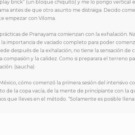
“play brick” (un bloque chiquito) y me lo pongo vertical
ama antes de que otro asunto me distraiga. Decido come
te empezar con Viloma.
prácticas de Pranayama comienzan con la exhalación. Na
 la importancia de vaciado completo para poder comenzar
de después de la exhalación, no tiene la sensación de c
la compasión y la calidez. Como si preparara el terreno pa
ción. (saucha)
éxico, cómo comenzó la primera sesión del intensivo c
o de la copa vacía, de la mente de principiante con la 
ños que lleves en el método. “Solamente es posible llenar