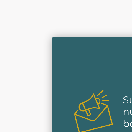
S
n
b