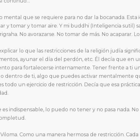
í continúo…
mental que se requiere para no dar la bocanada. Esta 
y tomar y tomar aire. Y mi buddhi (Inteligencia sutil) sa
igraha. No avorazarse. No tomar de más. No acaparar. Lo 
plicar lo que las restricciones de la religión judía signifi
ntos, ayunar el día del perdón, etc. Él decía que en u
nto para fortalecerse internamente. Tener frente a ti un 
 dentro de ti, algo que puedes activar mentalmente que 
 todo un ejercicio de restricción. Decía que esa práctica
dad.
e es indispensable, lo puedo no tener y no pasa nada. N
completud.
 Viloma. Como una manera hermosa de restricción. Cad