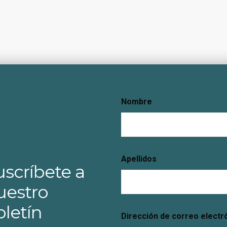
Nombre
Apellidos
uscríbete a
uestro
oletín
Dirección de correo electr