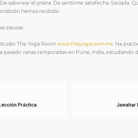
e saborear el prana. De sentirme satisfecha. Saciada. Qu
endición hemos recibido.
las pausas
 estudio The Yoga Room
www.theyogaroom.mx
. Ha pract
Ha pasado varias temporadas en Pune, India, estudiando 
Lección Práctica
Jawahar B