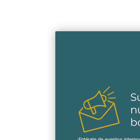
S
n
b
¡Entérate de eventos interno