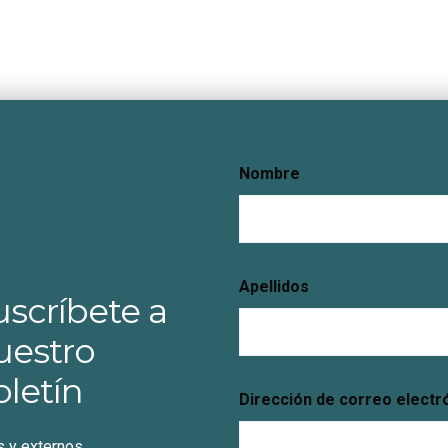
Nombre
Apellidos
uscríbete a
uestro
oletín
Dirección de correo electr
s y externos,