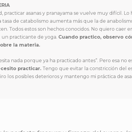
ERIA
 practicar asanas y pranayama se vuelve muy difícil. Lo h
a tasa de catabolismo aumenta más que la de anabolismo.
n. Todos estos son hechos conocidos. No quiero caer en 
r un practicante de yoga.
Cuando practico, observo c
sobre la materia.
sita nada porque ya ha practicado antes”. Pero esa no e
esito practicar.
Tengo que evitar la constricción del 
miro los posibles deterioros y mantengo mi práctica de as