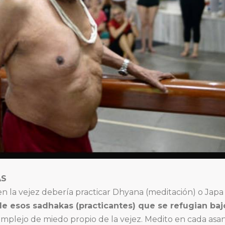
AS
 la vejez debería practicar Dhyana (meditación) o Japa 
e esos sadhakas (practicantes) que se refugian bajo
mplejo de miedo propio de la vejez. Medito en cada asan