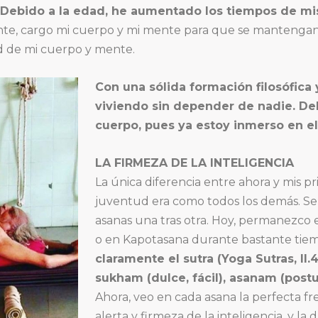
Debido a la edad, he aumentado los tiempos de mis
nte, cargo mi cuerpo y mi mente para que se mantengan
d de mi cuerpo y mente.
Con una sólida formación filosófica 
viviendo sin depender de nadie. Debo
cuerpo, pues ya estoy inmerso en el
LA FIRMEZA DE LA INTELIGENCIA
La única diferencia entre ahora y mis p
juventud era como todos los demás. Sent
asanas una tras otra. Hoy, permanezco
o en Kapotasana durante bastante tie
claramente el sutra (Yoga Sutras, II.46
sukham (dulce, fácil), asanam (post
Ahora, veo en cada asana la perfecta fr
alerta y firmeza de la inteligencia, y la