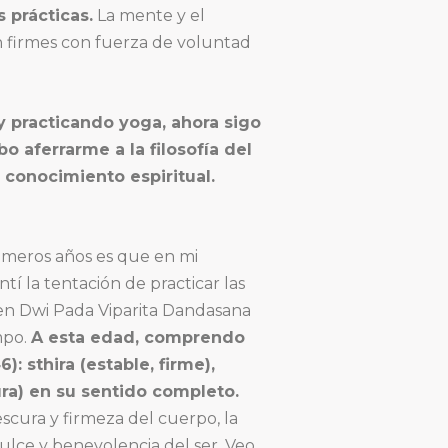
 prácticas.
La mente y el
 firmes con fuerza de voluntad
y practicando yoga, ahora sigo
 aferrarme a la filosofía del
 conocimiento espiritual.
rimeros años es que en mi
í la tentación de practicar las
 en Dwi Pada Viparita Dandasana
mpo.
A esta edad, comprendo
): sthira (estable, firme),
ura) en su sentido completo.
escura y firmeza del cuerpo, la
 dulce y benevolencia del ser. Veo