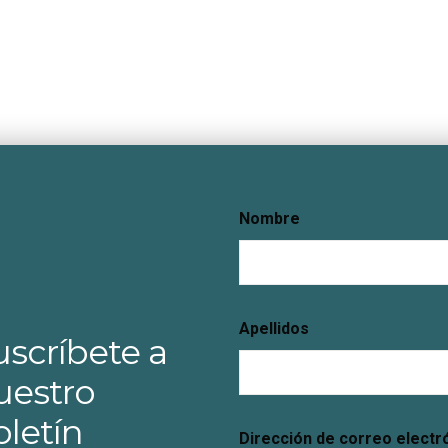
Nombre
Apellidos
uscríbete a
uestro
oletín
Dirección de correo electr