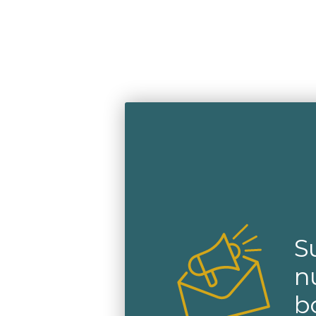
S
n
b