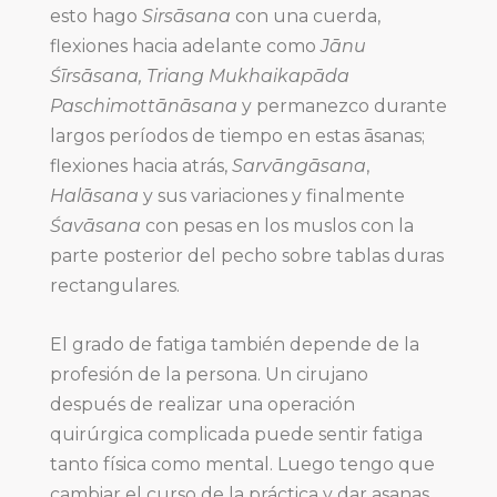
esto hago
Sirsāsana
con una cuerda,
flexiones hacia adelante como
Jānu
Śīrsāsana, Triang Mukhaikapāda
Paschimottānāsana
y permanezco durante
largos períodos de tiempo en estas āsanas;
flexiones hacia atrás,
Sarvāngāsana
,
Halāsana
y sus variaciones y finalmente
Śavāsana
con pesas en los muslos con la
parte posterior del pecho sobre tablas duras
rectangulares.
El grado de fatiga también depende de la
profesión de la persona. Un cirujano
después de realizar una operación
quirúrgica complicada puede sentir fatiga
tanto física como mental. Luego tengo que
cambiar el curso de la práctica y dar asanas