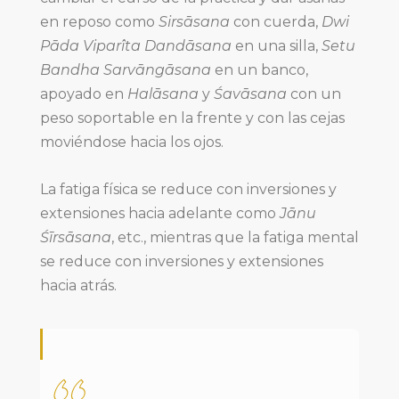
en reposo como
Sirsāsana
con cuerda,
Dwi
Pāda Viparîta Dandāsana
en una silla,
Setu
Bandha Sarvāngāsana
en un banco,
apoyado en
Halāsana
y
Śavāsana
con un
peso soportable en la frente y con las cejas
moviéndose hacia los ojos.
La fatiga física se reduce con inversiones y
extensiones hacia adelante como
Jānu
Śīrsāsana
, etc., mientras que la fatiga mental
se reduce con inversiones y extensiones
hacia atrás.