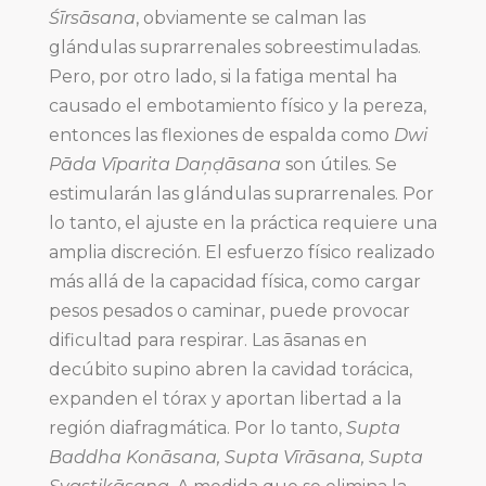
Śīrsāsana
, obviamente se calman las
glándulas suprarrenales sobreestimuladas.
Pero, por otro lado, si la fatiga mental ha
causado el embotamiento físico y la pereza,
entonces las flexiones de espalda como
Dwi
Pāda Vīparita Daņḍāsana
son útiles. Se
estimularán las glándulas suprarrenales. Por
lo tanto, el ajuste en la práctica requiere una
amplia discreción. El esfuerzo físico realizado
más allá de la capacidad física, como cargar
pesos pesados o caminar, puede provocar
dificultad para respirar. Las āsanas en
decúbito supino abren la cavidad torácica,
expanden el tórax y aportan libertad a la
región diafragmática. Por lo tanto,
Supta
Baddha Konāsana, Supta Vīrāsana, Supta