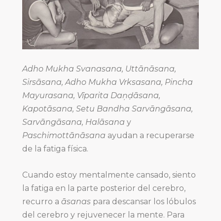
Adho Mukha Svanasana, Uttānāsana,
Sirsāsana, Adho Mukha Vrksasana, Pincha
Mayurasana, Vīparita Daņḍāsana,
Kapotāsana, Setu Bandha Sarvāngāsana,
Sarvāngāsana, Halāsana
y
Paschimottānāsana
ayudan a recuperarse
de la fatiga física.
Cuando estoy mentalmente cansado, siento
la fatiga en la parte posterior del cerebro,
recurro a
āsanas
para descansar los lóbulos
del cerebro y rejuvenecer la mente. Para